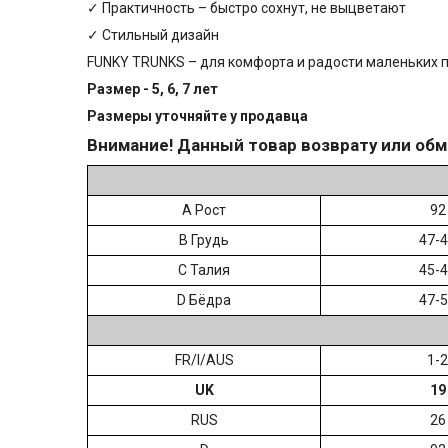
✓ Практичность – быстро сохнут, не выцветают
✓ Стильный дизайн
FUNKY TRUNKS – для комфорта и радости маленьких 
Размер - 5, 6, 7 лет
Размеры уточняйте у пр
одавца
Внимание! Данный товар возврату или обм
А Рост
92
B Грудь
47-
C Талия
45-
D Бёдра
47-
FR/I/AUS
1-2
UK
19
RUS
26