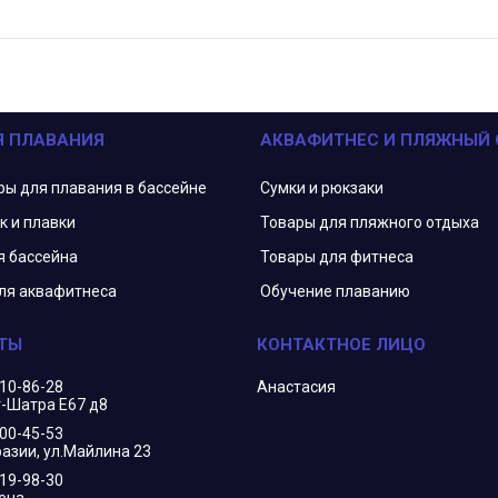
Я ПЛАВАНИЯ
АКВАФИТНЕС И ПЛЯЖНЫЙ
ры для плавания в бассейне
Сумки и рюкзаки
к и плавки
Товары для пляжного отдыха
я бассейна
Товары для фитнеса
ля аквафитнеса
Обучение плаванию
210-86-28
Анастасия
г-Шатра Е67 д8
400-45-53
азии, ул.Майлина 23
719-98-30