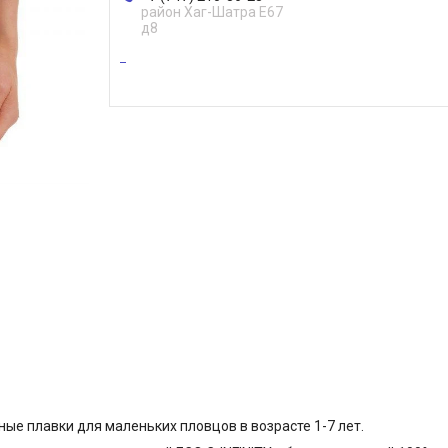
район Хаг-Шатра Е67
д8
ные плавки для маленьких пловцов в возрасте 1-7 лет.