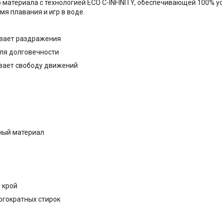
материала с технологией ECO C-INFINITY, обеспечивающей 100% ус
я плавания и игр в воде.
ывает раздражения
для долговечности
вает свободу движений
чный материал
 крой
огократных стирок