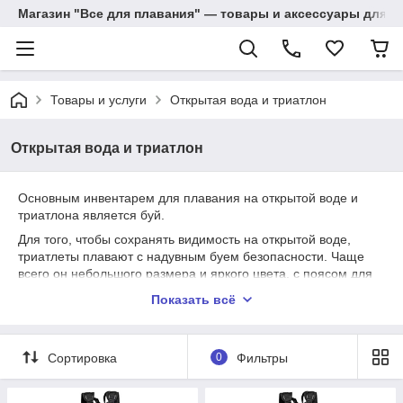
Магазин "Все для плавания" — товары и аксессуары для п
Товары и услуги
Открытая вода и триатлон
Открытая вода и триатлон
Основным инвентарем для плавания на открытой воде и
триатлона является буй.
Для того, чтобы сохранять видимость на открытой воде,
триатлеты плавают с надувным буем безопасности. Чаще
всего он небольшого размера и яркого цвета, с поясом для
крепления на талии. На некоторых буях предусмотрено
Показать всё
специальное пространство или кармашек - чтобы пловец мог
положить туда важные личные вещи или, например,
спортивные гели.
Сортировка
0
Фильтры