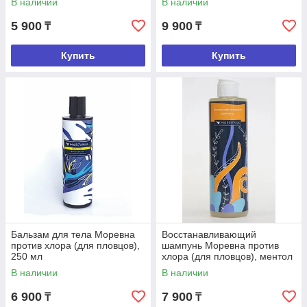
В наличии
В наличии
5 900
9 900
₸
₸
Купить
Купить
Бальзам для тела Моревна
Восстанавливающий
против хлора (для пловцов),
шампунь Моревна против
250 мл
хлора (для пловцов), ментол
и перечная мята 250 мл
В наличии
В наличии
6 900
7 900
₸
₸