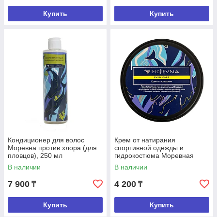
Купить
Купить
Кондиционер для волос
Крем от натирания
Моревна против хлора (для
спортивной одежды и
пловцов), 250 мл
гидрокостюма Моревная
SwimCare 50 мл
В наличии
В наличии
7 900
4 200
₸
₸
Купить
Купить