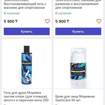
SURPASS-CARE
SURPASS-CARE Бальзам для
Восстанавливающий гель с
разминки и восстановления
магнием для спортсменов
для спортсменов
В наличии
В наличии
5 900
5 900
₸
₸
Купить
Купить
Гель для душа Моревна
против хлора (для пловцов),
Крем для лица Моревная
ментол и перечная мята 250
SwimCare 50 мл
мл