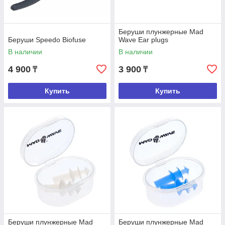
4.
Калабашки. Применение компактного
спортивного приспособления способствует
улучшению техники плавания.
Беруши плунжерные Mad
Беруши Speedo Biofuse
Wave Ear plugs
Интернет магазин гарантирует высокое качество
аксессуаров для плавания
В наличии
В наличии
4 900
3 900
₸
₸
Купить
Купить
Преимущества принадлежностей для
бассейна от магазина ВСЕ ДЛЯ
ПЛАВАНИЯ
Высокое качество.
Мы реализуем только
качественные принадлежности проверенных
производителей, которые известны и уважаемы
во всем мире.
Доверие.
Мы работаем на рынке Астаны
более 12 лет и зарекомендовали себя как
надежный поставщик качественных товаров
Беруши плунжерные Mad
Беруши плунжерные Mad