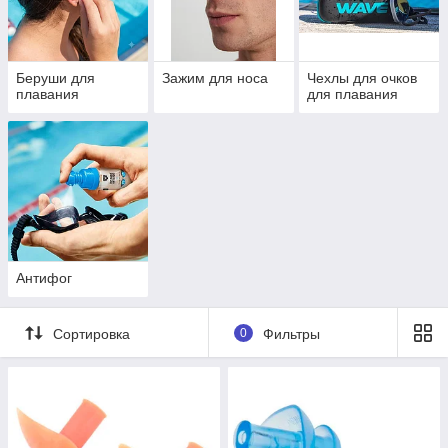
Очень большой выбор товаров, широкий ассортимент
как для новичков, так и для профессионалов.
Посещение бассейна для занятий аквааэробикой либо
Беруши для
Зажим для носа
Чехлы для очков
плаванием приносит огромную пользу для здоровья
плавания
для плавания
человека, поэтому такие спортивные тренировки весьма
популярны. Для улучшения техники плавания, либо для
более увлекательного времяпровождения в воде стоит
использовать специальный инвентарь, которые можно
заказать в нашем интернет магазине.
Наша витрина
Антифог
Сортировка
0
Фильтры
Какие купить аксессуары для плавания
в бассейне