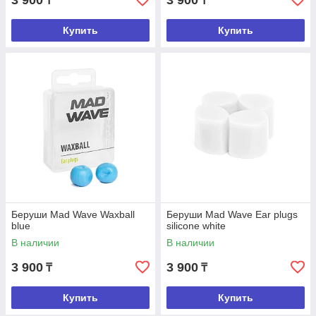
3 900
3 900
₸
₸
Купить
Купить
1
Заказывайте на сайте, звоните по контактным
телефонам или заходите в наш магазин.
2
Беруши Mad Wave Waxball
Беруши Mad Wave Ear plugs
blue
silicone white
В наличии
В наличии
3 900
3 900
Согласовывайте детали заказа с менеджером.
₸
₸
Купить
Купить
3