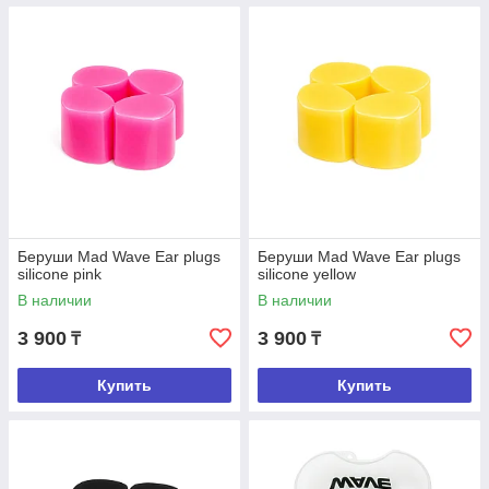
Оплачивайте стоимость товаров для плавания
наличными или безналичным переводом.
Беруши Mad Wave Ear plugs
Беруши Mad Wave Ear plugs
silicone pink
silicone yellow
В наличии
В наличии
4
3 900
3 900
₸
₸
Ожидайте доставку в согласованный срок.
Купить
Купить
Возможен самовывоз.
Такие характеристики достигаются благодаря