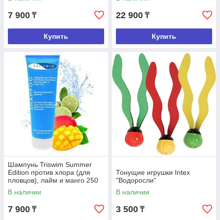
7 900
22 900
₸
₸
Купить
Купить
Шампунь Triswim Summer
Edition против хлора (для
Тонущие игрушки Intex
пловцов), лайм и манго 250
"Водоросли"
мл
В наличии
В наличии
7 900
3 500
₸
₸