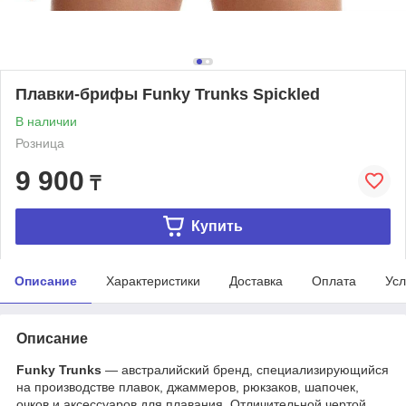
Плавки-брифы Funky Trunks Spickled
В наличии
Розница
9 900
₸
Купить
Описание
Характеристики
Доставка
Оплата
Усл
Описание
Funky Trunks
— австралийский бренд, специализирующийся
на производстве плавок, джаммеров, рюкзаков, шапочек,
очков и аксессуаров для плавания. Отличительной чертой