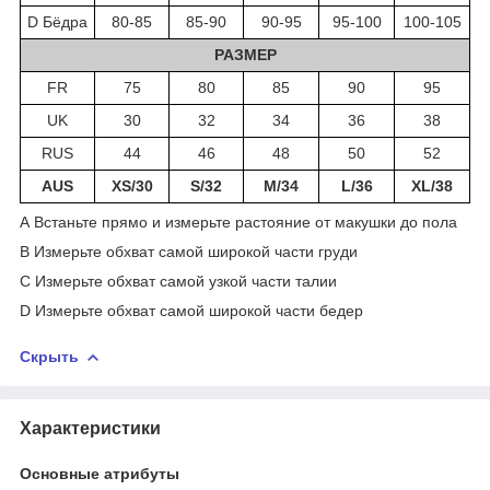
D Бёдра
80-85
85-90
90-95
95-100
100-105
РАЗМЕР
FR
75
80
85
90
95
UK
30
32
34
36
38
RUS
44
46
48
50
52
AUS
XS/30
S/32
M/34
L/36
XL/38
A Встаньте прямо и измерьте растояние от макушки до пола
B Измерьте обхват самой широкой части груди
C Измерьте обхват самой узкой части талии
D Измерьте обхват самой широкой части бедер
Скрыть
Характеристики
Основные атрибуты