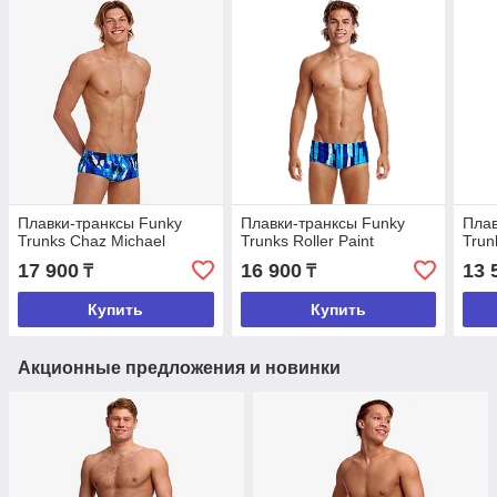
Плавки-транксы Funky
Плавки-транксы Funky
Пла
Trunks Chaz Michael
Trunks Roller Paint
Trun
17 900
16 900
13 
₸
₸
Купить
Купить
Акционные предложения и новинки