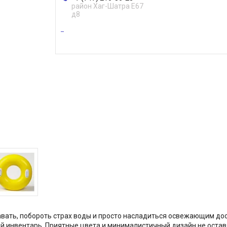
район Хаг-Шатра Е67
д8
вать, побороть страх воды и просто насладиться освежающим досу
кий инвентарь. Приятные цвета и минималистичный дизайн не ост