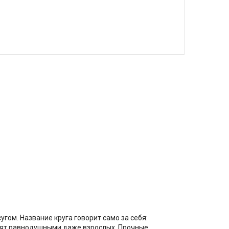
гом. Название круга говорит само за себя:
авят равнодушными даже взрослых. Прочные