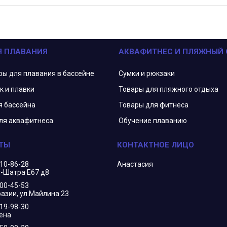
Я ПЛАВАНИЯ
АКВАФИТНЕС И ПЛЯЖНЫЙ
ры для плавания в бассейне
Сумки и рюкзаки
к и плавки
Товары для пляжного отдыха
я бассейна
Товары для фитнеса
ля аквафитнеса
Обучение плаванию
210-86-28
Анастасия
г-Шатра Е67 д8
400-45-53
азии, ул.Майлина 23
719-98-30
ена