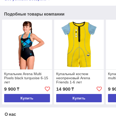
Подобные товары компании
Купальник Arena Multi
Купальный костюм
Купа
Pixels black turquoise 6-15
неопреновый Arena
mult
лет
Friends 1-6 лет
9 900
14 900
9 9
₸
₸
Купить
Купить
О нас