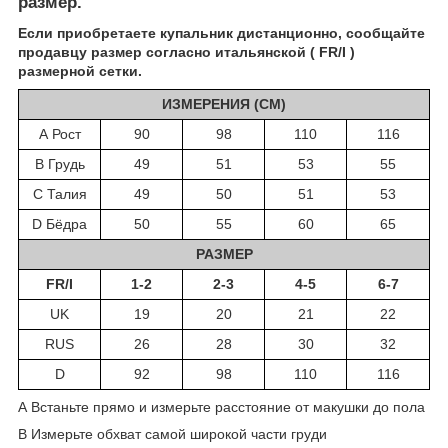
размер.
Если приобретаете купальник дистанционно, сообщайте
продавцу размер согласно итальянской ( FR/I )
размерной сетки.
ИЗМЕРЕНИЯ (СМ)
А Рост
90
98
110
116
B Грудь
49
51
53
55
C Талия
49
50
51
53
D Бёдра
50
55
60
65
РАЗМЕР
FR/I
1-2
2-3
4-5
6-7
UK
19
20
21
22
RUS
26
28
30
32
D
92
98
110
116
A Встаньте прямо и измерьте расстояние от макушки до пола
B Измерьте обхват самой широкой части груди