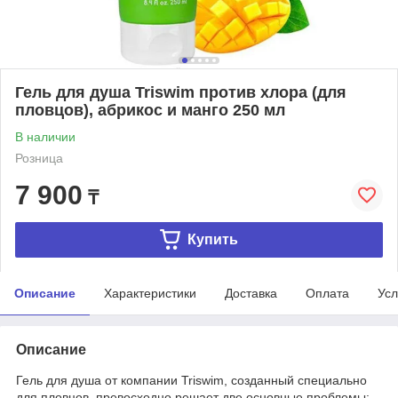
Гель для душа Triswim против хлора (для
пловцов), абрикос и манго 250 мл
В наличии
Розница
7 900
₸
Купить
Описание
Характеристики
Доставка
Оплата
Усл
Описание
Гель для душа от компании Triswim, созданный специально
для пловцов, превосходно решает две основные проблемы: