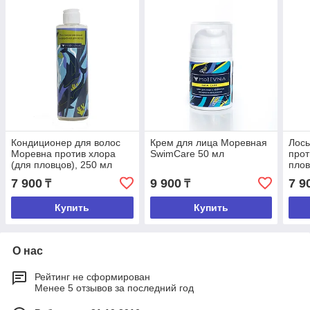
Кондиционер для волос
Крем для лица Моревная
Лось
Моревна против хлора
SwimCare 50 мл
прот
(для пловцов), 250 мл
плов
мл
7 900
9 900
7 9
₸
₸
Купить
Купить
О нас
Рейтинг не сформирован
Менее 5 отзывов за последний год