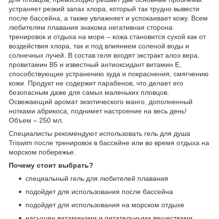
устраняет резкий запах хлора, который так трудно вывести
после бассейна, а также увлажняет и успокаивает кожу. Всем
любителям плавания знакома негативная сторона
тренировок и отдыха на море – кожа становится сухой как от
воздействия хлора, так и под влиянием соленой воды и
солнечных лучей. В состав геля входят экстракт алоэ вера,
провитамин В5 и известный антиоксидант витамин Е,
способствующие устранению зуда и покраснения, смягчению
кожи. Продукт не содержит парабенов, что делает его
безопасным даже для самых маленьких пловцов.
Освежающий аромат экзотического манго, дополненный
нотками абрикоса, поднимет настроение на весь день!
Объем – 250 мл.
Специалисты рекомендуют использовать гель для душа
Triswim после тренировок в бассейне или во время отдыха на
морском побережье.
Почему стоит выбрать?
специальный гель для любителей плавания
подойдет для использования после бассейна
подойдет для использования на морском отдыхе
насыщен витаминами и питательными веществами