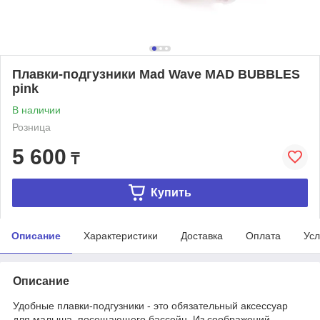
Плавки-подгузники Mad Wave MAD BUBBLES
pink
В наличии
Розница
5 600
₸
Купить
Описание
Характеристики
Доставка
Оплата
Усл
Описание
Удобные плавки-подгузники - это обязательный аксессуар
для малыша, посещающего бассейн. Из соображений