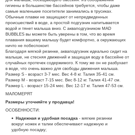
гигиены в большинстве бассейнов требуется, чтобы даже
самые маленькие посетители занимались в трусиках.
Обычные плавки не защищают от непредвиденных
происшествий в воде, а простой подгузник напитывается
водой и тянет малыша вниз. С акваподгузником MAD
BUBBLES вы можете быть уверены в том, что во время
плавания вашему малышу будет комфортно, а окружающих
ничто не побеспокоит.
Благодаря мягкой резинке, акваподгузник идеально сидит на
малыше, не стесняя движений и защищая воду в бассейне от
случайных протечек содержимого. К тому же он не разбухает
в воде, что очень важно для свободы движения малыша.
Размер S - возраст 3-7 мес. Вес 4-8 кг. Талия 35-41 см.
Размер M - возраст 7-15 мес. Вес 8-12 кг. Талия 41-47 см.
Размер L - возраст 15-24 мес. Вес 12-17 кг. Талия 47-53 см.
МАЛОМЕРЯТ
Размеры уточняйте у продавца!
ОСОБЕННОСТИ:
Надежная и удобная посадка
- мягкие резинки
вокруг ножек и талии обеспечивают надежную и
удобную посадку;