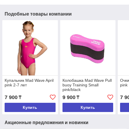
Подобные товары компании
Купальник Mad Wave April
Колобашка Mad Wave Pull
Очки
pink 2-7 лет
buoy Training Small
pink
pink/black
7 900
9 900
7 9
₸
₸
Купить
Купить
Акционные предложения и новинки