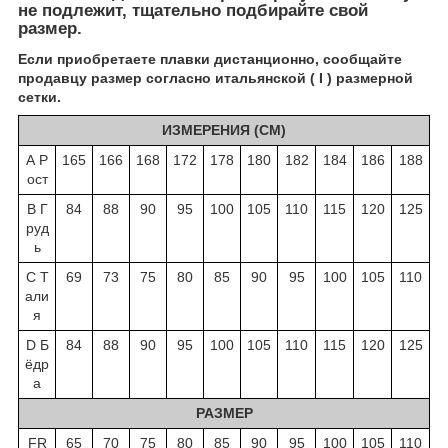
не подлежит, тщательно подбирайте свой
размер.
Если приобретаете плавки дистанционно, сообщайте
продавцу размер согласно итальянской ( I ) размерной
сетки.
ИЗМЕРЕНИЯ (СМ)
А Р
165
166
168
172
178
180
182
184
186
188
ост
B Г
84
88
90
95
100
105
110
115
120
125
руд
ь
C Т
69
73
75
80
85
90
95
100
105
110
али
я
D Б
84
88
90
95
100
105
110
115
120
125
ёдр
а
РАЗМЕР
FR
65
70
75
80
85
90
95
100
105
110