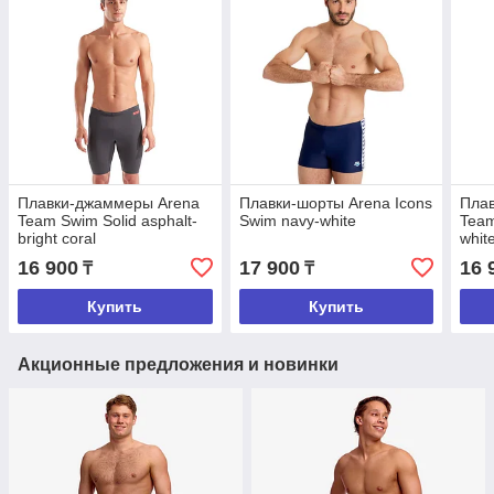
Плавки-джаммеры Arena
Плавки-шорты Arena Icons
Пла
Team Swim Solid asphalt-
Swim navy-white
Team
bright coral
whit
16 900
17 900
16 
₸
₸
Купить
Купить
Акционные предложения и новинки