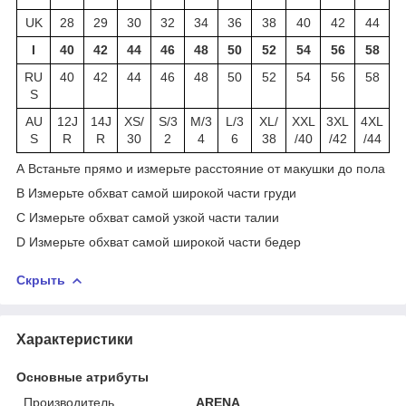
UK
28
29
30
32
34
36
38
40
42
44
I
40
42
44
46
48
50
52
54
56
58
RU
40
42
44
46
48
50
52
54
56
58
S
AU
12J
14J
XS/
S/3
M/3
L/3
XL/
XXL
3XL
4XL
S
R
R
30
2
4
6
38
/40
/42
/44
A Встаньте прямо и измерьте расстояние от макушки до пола
B Измерьте обхват самой широкой части груди
C Измерьте обхват самой узкой части талии
D Измерьте обхват самой широкой части бедер
Скрыть
Характеристики
Основные атрибуты
Производитель
ARENA