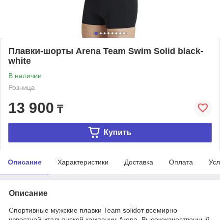
Плавки-шорты Arena Team Swim Solid black-
white
В наличии
Розница
13 900
₸
Купить
Описание
Характеристики
Доставка
Оплата
Усл
Описание
Спортивные мужские плавки Team solidот всемирно
известной итальянской компании Arena. Высококачественный