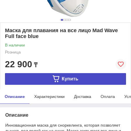
Маска для плавания на все лицо Mad Wave
Full face blue
В наличии
Розница
22 900
₸
Купить
Описание
Характеристики
Доставка
Оплата
Усл
Описание
Инновационная маска для сноркелинга, которая позволяет
дышать под водой как на суше. Маска закрывает все лицо и