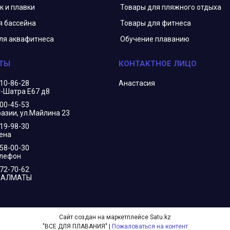
к и плавки
Товары для пляжного отдыха
я бассейна
Товары для фитнеса
ля аквафитнеса
Обучение плаванию
210-86-28
Анастасия
г-Шатра Е67 д8
400-45-53
азии, ул.Майлина 23
719-98-30
ена
658-00-30
елефон
172-70-62
В АЛМАТЫ
Сайт создан на маркетплейсе
Satu.kz
"ВСЕ ДЛЯ ПЛАВАНИЯ" |
Пожаловаться на контент