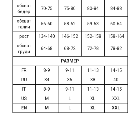
обхват
70-75
75-80
80-84
84-88
бедер
обхват
56-60
58-62
59-63
60-64
талии
рост
134-140
146-152
152-158
158-164
обхват
64-68
68-72
72-78
78-82
груди
РАЗМЕР
FR
8-9
9-11
11-13
14-15
RU
34
36
38
40
IT
8-9
9-11
11-13
14-15
US
M
L
XL
XXL
EN
M
L
XL
XXL