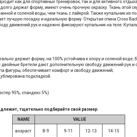
одит как для спортивных тренировок, так и для активного отдыха. 
 долго держат форму, имеют очень прочную окраску. Ткань этой се
ванной и соленой воды, чем ткань с лайкрой. Также купальник из
ет лучшую посадку и идеальную форму. Открытая спина Cross Bac
оду движений рук и надежно фиксируют купальник на теле. Купал
ально держит форму, на 100% устойчива к хлору и соленой воде, б
ие двойные бретели дают дополнительную свободу движений рук и 
ипа фигуры, обеспечивает комфорт и свободу движений;
дублирована подкладкой.
эстер 95%, спандекс 5%)
одлежит, тщательно подбирайте свой размер.
NAME
VALUE
возраст
8-9
9-11
12-13
14-15