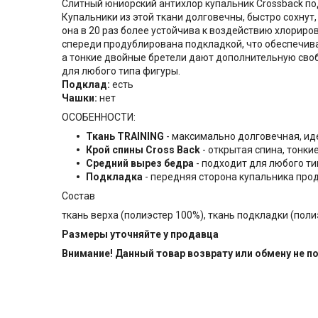
Слитный юниорский антихлор купальник Crossback подх
Купальники из этой ткани долговечны, быстро сохнут,
она в 20 раз более устойчива к воздействию хлориро
спереди продублирована подкладкой, что обеспечива
а тонкие двойные бретели дают дополнительную своб
для любого типа фигуры.
Подклад:
есть
Чашки:
нет
ОСОБЕННОСТИ:
Ткань TRAINING
- максимально долговечная, иде
Крой спины Cross Back
- открытая спина, тонк
Средний вырез бедра
- подходит для любого т
Подкладка
- передняя сторона купальника про
Состав
ткань верха (полиэстер 100%), ткань подкладки (поли
Размеры уточняйте у продавца
Внимание! Данный товар возврату или обмену не п