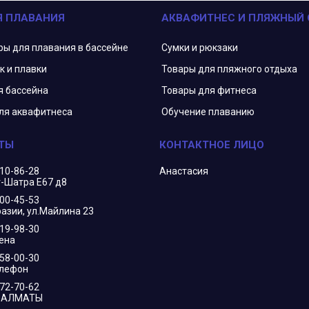
Я ПЛАВАНИЯ
АКВАФИТНЕС И ПЛЯЖНЫЙ
ры для плавания в бассейне
Сумки и рюкзаки
к и плавки
Товары для пляжного отдыха
я бассейна
Товары для фитнеса
ля аквафитнеса
Обучение плаванию
210-86-28
Анастасия
г-Шатра Е67 д8
400-45-53
азии, ул.Майлина 23
719-98-30
ена
658-00-30
елефон
172-70-62
В АЛМАТЫ