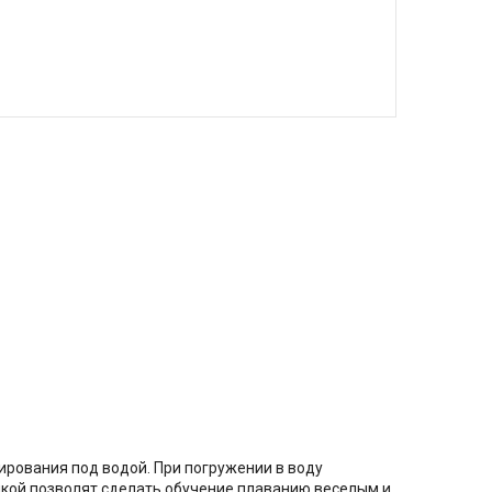
ирования под водой. При погружении в воду
ушкой позволят сделать обучение плаванию веселым и