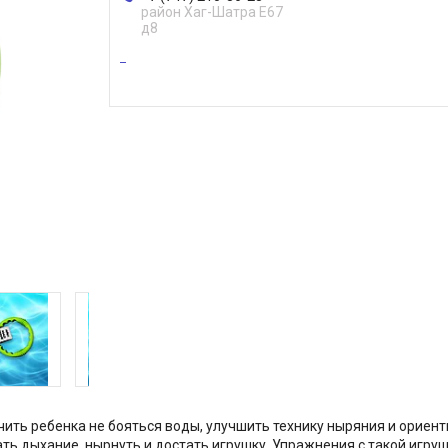
район Хаг-Шатра Е67
д8
ить ребенка не бояться воды, улучшить технику ныряния и ориент
ать дыхание, нырнуть и достать игрушку. Упражнения с такой игр