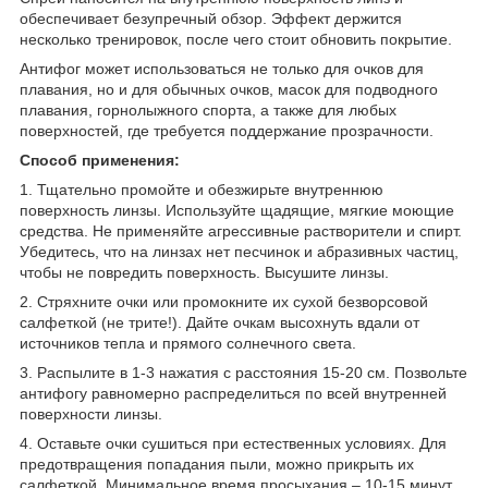
обеспечивает безупречный обзор. Эффект держится
несколько тренировок, после чего стоит обновить покрытие.
Антифог может использоваться не только для очков для
плавания, но и для обычных очков, масок для подводного
плавания, горнолыжного спорта, а также для любых
поверхностей, где требуется поддержание прозрачности.
Способ применения:
1. Тщательно промойте и обезжирьте внутреннюю
поверхность линзы. Используйте щадящие, мягкие моющие
средства. Не применяйте агрессивные растворители и спирт.
Убедитесь, что на линзах нет песчинок и абразивных частиц,
чтобы не повредить поверхность. Высушите линзы.
2. Стряхните очки или промокните их сухой безворсовой
салфеткой (не трите!). Дайте очкам высохнуть вдали от
источников тепла и прямого солнечного света.
3. Распылите в 1-3 нажатия с расстояния 15-20 см. Позвольте
антифогу равномерно распределиться по всей внутренней
поверхности линзы.
4. Оставьте очки сушиться при естественных условиях. Для
предотвращения попадания пыли, можно прикрыть их
салфеткой. Минимальное время просыхания – 10-15 минут,