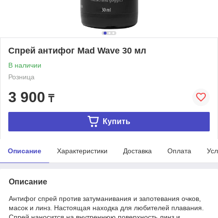
Спрей антифог Mad Wave 30 мл
В наличии
Розница
3 900
₸
Купить
Описание
Характеристики
Доставка
Оплата
Усл
Описание
Антифог спрей против затуманивания и запотевания очков,
масок и линз. Настоящая находка для любителей плавания.
Спрей наносится на внутреннюю поверхность линз и