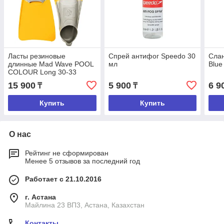
Ласты резиновые
Спрей антифог Speedo 30
Сла
длинные Mad Wave POOL
мл
Blue
COLOUR Long 30-33
15 900
5 900
6 9
₸
₸
Купить
Купить
О нас
Рейтинг не сформирован
Менее 5 отзывов за последний год
Работает с 21.10.2016
г. Астана
Майлина 23 ВП3, Астана, Казахстан
Контакты