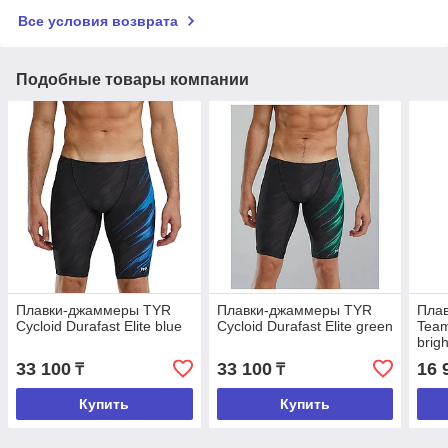
Все условия возврата
Подобные товары компании
Плавки-джаммеры TYR
Плавки-джаммеры TYR
Пла
Cycloid Durafast Elite blue
Cycloid Durafast Elite green
Team
brigh
33 100
33 100
16 
₸
₸
Купить
Купить