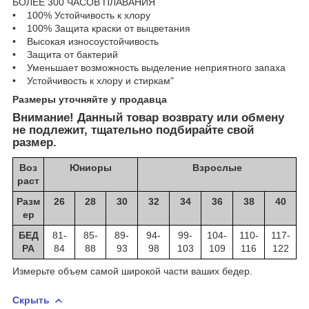
БОЛЕЕ 300 ЧАСОВ ПЛАВАНИЯ
• 100% Устойчивость к хлору
• 100% Защита краски от выцветания
• Высокая износоустойчивость
• Защита от бактерий
• Уменьшает возможность выделение неприятного запаха
• Устойчивость к хлору и стиркам"
Размеры уточняйте у продавца
Внимание! Данный товар возврату или обмену
не подлежит, тщательно подбирайте свой
размер.
Воз
Юниоры
Взрослые
раст
Разм
26
28
30
32
34
36
38
40
ер
БЕД
81-
85-
89-
94-
99-
104-
110-
117-
РА
84
88
93
98
103
109
116
122
Измерьте объем самой широкой части ваших бедер.
Скрыть