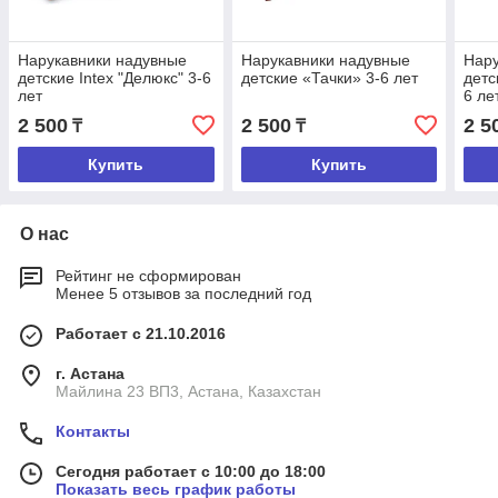
Нарукавники надувные
Нарукавники надувные
Нару
детские Intex "Делюкс" 3-6
детские «Тачки» 3-6 лет
детс
лет
6 ле
2 500
2 500
2 5
₸
₸
Купить
Купить
О нас
Рейтинг не сформирован
Менее 5 отзывов за последний год
Работает с 21.10.2016
г. Астана
Майлина 23 ВП3, Астана, Казахстан
Контакты
Сегодня работает с 10:00 до 18:00
Показать весь график работы