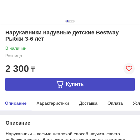
Нарукавники надувные детские Bestway
Рыбки 3-6 лет
В наличии
Розница
2 300
₸
Купить
Описание
Характеристики
Доставка
Оплата
Усл
Описание
Нарукавники – весьма неплохой способ научить своего
ребенка плавать. В отличие от надувного круга, в котором