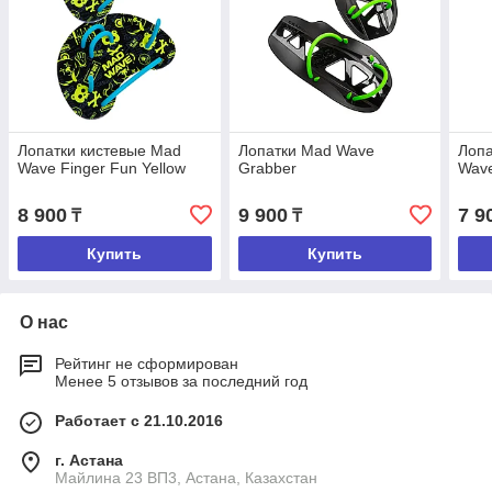
Лопатки кистевые Mad
Лопатки Mad Wave
Лопа
Wave Finger Fun Yellow
Grabber
Wave
8 900
9 900
7 9
₸
₸
Купить
Купить
О нас
Рейтинг не сформирован
Менее 5 отзывов за последний год
Работает с 21.10.2016
г. Астана
Майлина 23 ВП3, Астана, Казахстан