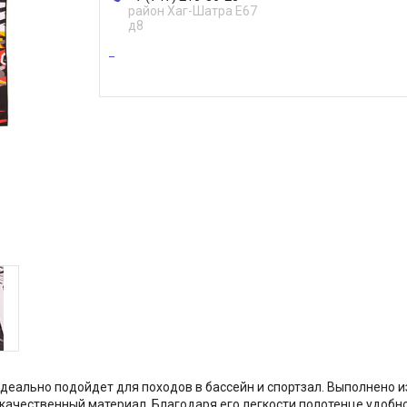
район Хаг-Шатра Е67
д8
 идеально подойдет для походов в бассейн и спортзал. Выполнено
и качественный материал. Благодаря его легкости полотенце удобно