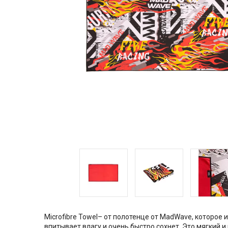
Microfibre Towel– от полотенце от MadWave, которое
впитывает влагу и очень быстро сохнет. Это мягкий 