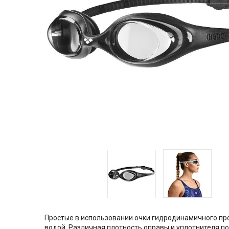
Простые в использовании очки гидродинамичного пр
водой. Различная плотность оправы и уплотнителя п