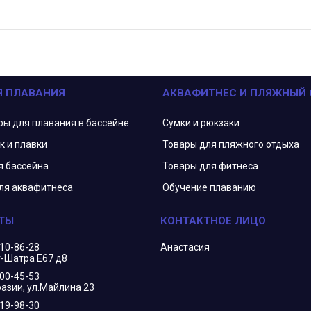
Я ПЛАВАНИЯ
АКВАФИТНЕС И ПЛЯЖНЫЙ
ры для плавания в бассейне
Сумки и рюкзаки
к и плавки
Товары для пляжного отдыха
я бассейна
Товары для фитнеса
ля аквафитнеса
Обучение плаванию
210-86-28
Анастасия
г-Шатра Е67 д8
400-45-53
азии, ул.Майлина 23
719-98-30