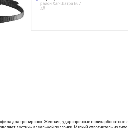
район Хаг-Шатра Е67
д8
офиля для тренировок. Жесткие, ударопрочные поликарбонатные 
озволяет достичь идеальной подгонки. Мягкий уплотнитель из гип