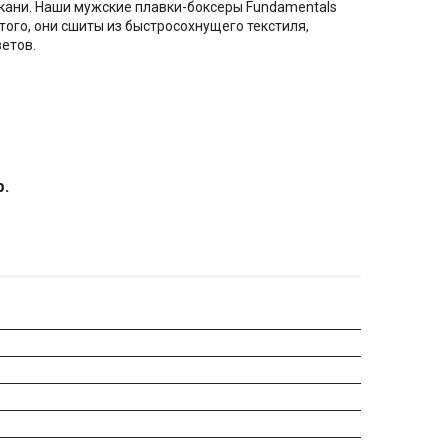
ткани. Наши мужские плавки-боксеры Fundamentals
ого, они сшиты из быстросохнущего текстиля,
етов.
р.