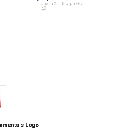
район Хаг-Шатра Е67
д8
amentals Logo