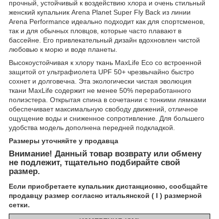
прочный, устойчивый к воздействию хлора и очень стильный
женский купальник Arena Planet Super Fly Back из линии
Arena Performance идеально подходит как для спортсменов,
так и для обычных пловцов, которые часто плавают в
бассейне. Его привлекательный дизайн вдохновлен чистой
любовью к морю и воде планеты.
Высокоустойчивая к хлору ткань MaxLife Eco со встроенной
защитой от ультрафиолета UPF 50+ чрезвычайно быстро
сохнет и долговечна. Эта экологически чистая эволюция
ткани MaxLife содержит не менее 50% переработанного
полиэстера. Открытая спина в сочетании с тонкими лямками
обеспечивает максимальную свободу движений, отличное
ощущение воды и сниженное сопротивление. Для большего
удобства модель дополнена передней подкладкой.
Размеры уточняйте у продавца
Внимание! Данный товар возврату или обмену
не подлежит, тщательно подбирайте свой
размер.
Если приобретаете купальник дистанционно, сообщайте
продавцу размер согласно итальянской ( I ) размерной
сетки.