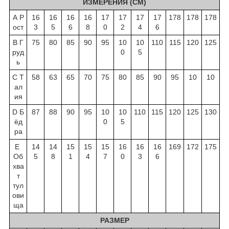
ИЗМЕРЕНИЯ (СМ)
А Р
16
16
16
16
17
17
17
17
178
178
178
ост
3
5
6
8
0
2
4
6
B Г
75
80
85
90
95
10
10
110
115
120
125
руд
0
5
ь
C Т
58
63
65
70
75
80
85
90
95
10
10
ал
ия
D Б
87
88
90
95
10
10
110
115
120
125
130
ёд
0
5
ра
E
14
14
15
15
15
16
16
16
169
172
175
Об
5
8
1
4
7
0
3
6
хва
т
тул
ови
ща
РАЗМЕР