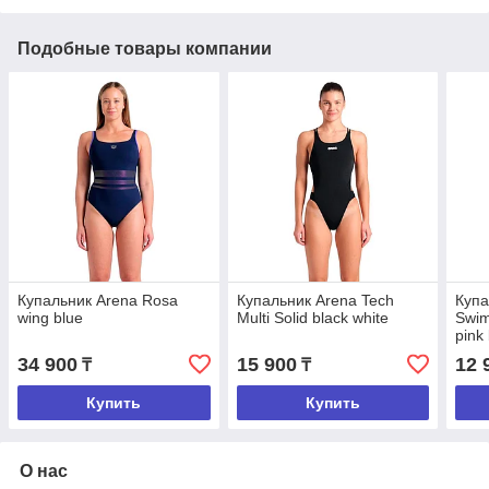
Подобные товары компании
Купальник Arena Rosa
Купальник Arena Tech
Купа
wing blue
Multi Solid black white
Swim
pink
34 900
15 900
12 
₸
₸
Купить
Купить
О нас