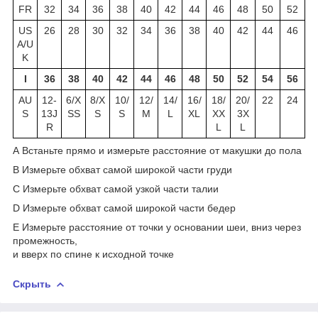
FR
32
34
36
38
40
42
44
46
48
50
52
US
26
28
30
32
34
36
38
40
42
44
46
A/U
K
I
36
38
40
42
44
46
48
50
52
54
56
AU
12-
6/X
8/X
10/
12/
14/
16/
18/
20/
22
24
S
13J
SS
S
S
M
L
XL
XX
3X
R
L
L
A Встаньте прямо и измерьте расcтояние от макушки до пола
B Измерьте обхват самой широкой части груди
C Измерьте обхват самой узкой части талии
D Измерьте обхват самой широкой части бедер
E Измерьте расстояние от точки у основании шеи, вниз через
промежность,
и вверх по спине к исходной точке
Скрыть