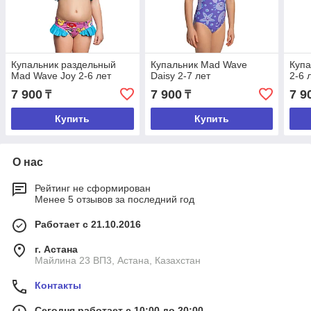
Купальник раздельный
Купальник Mad Wave
Купа
Mad Wave Joy 2-6 лет
Daisy 2-7 лет
2-6 
7 900
7 900
7 9
₸
₸
Купить
Купить
О нас
Рейтинг не сформирован
Менее 5 отзывов за последний год
Работает с 21.10.2016
г. Астана
Майлина 23 ВП3, Астана, Казахстан
Контакты
Сегодня работает с 10:00 до 20:00