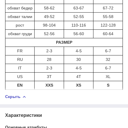
обхват бедер
58-62
63-67
67-72
обхват талии
49-52
52-55
55-58
рост
98-104
110-116
122-128
обхват груди
52-56
56-60
60-64
РАЗМЕР
FR
2-3
4-5
6-7
RU
28
30
32
IT
2-3
4-5
6-7
US
3T
4T
XL
EN
XXS
XS
S
Скрыть
Характеристики
Основные атрибуты