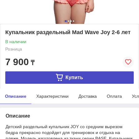
Купальник раздельный Mad Wave Joy 2-6 лет
В наличии
Розница
7 900
₸
Купить
Описание
Характеристики
Доставка
Оплата
Усл
Описание
Детский раздельный купальник JOY со средним вырезом
бедра прекрасно подойдет для тренировок и отдыха на
пляже. Модель изготовлена из ткани серии BASE. Купальники