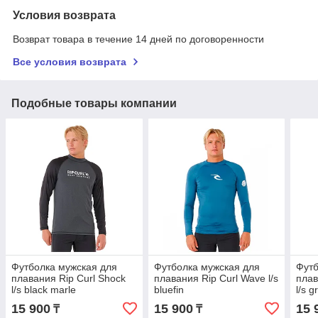
Условия возврата
Возврат товара в течение 14 дней по договоренности
Все условия возврата
Подобные товары компании
Футболка мужская для
Футболка мужская для
Футб
плавания Rip Curl Shock
плавания Rip Curl Wave l/s
плав
l/s black marle
bluefin
l/s g
15 900
15 900
15 
₸
₸