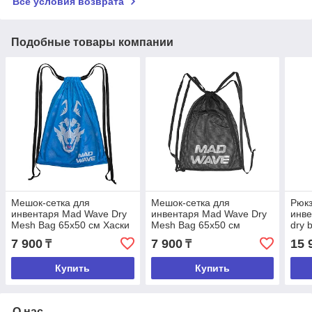
Все условия возврата
Подобные товары компании
Мешок-сетка для
Мешок-сетка для
Рюкз
инвентаря Mad Wave Dry
инвентаря Mad Wave Dry
инве
Mesh Bag 65х50 см Хаски
Mesh Bag 65х50 см
dry 
голубой
черный
7 900
7 900
15 
₸
₸
Купить
Купить
О нас