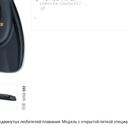
район Хаг-Шатра Е67
д8
одвинутых любителей плавания. Модель с открытой пяткой специал