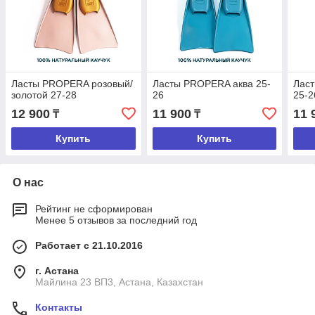
Ласты PROPERA розовый/
Ласты PROPERA аква 25-
Лас
золотой 27-28
26
25-2
12 900
11 900
11 
₸
₸
Купить
Купить
О нас
Рейтинг не сформирован
Менее 5 отзывов за последний год
Работает с 21.10.2016
г. Астана
Майлина 23 ВП3, Астана, Казахстан
Контакты