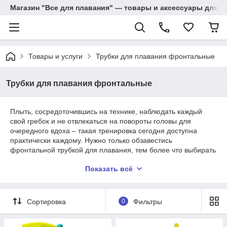
Магазин "Все для плавания" — товары и аксессуары для п
Товары и услуги
Трубки для плавания фронтальные
Трубки для плавания фронтальные
Плыть, сосредоточившись на технике, наблюдать каждый
свой гребок и не отвлекаться на повороты головы для
очередного вдоха – такая тренировка сегодня доступна
практически каждому. Нужно только обзавестись
фронтальной трубкой для плавания, тем более что выбирать
есть из чего.
Показать всё
Трубка для плавания (трубка для дыхания) - спортивный
инвентарь, который служит для дыхания во время плавания
у поверхности воды с опущенным в воду лицом, что дает
Сортировка
0
Фильтры
возможность спортсмену не поднимать голову для вдоха.
Один конец трубки находится над поверхностью воды,
второй во рту пловца.