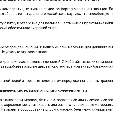
 комфортные, не вызывают дискомфорта у маленьких пловцов. Л
 с любовью из натурального малайского каучука, что способствует
ую пятку и отверстие для пальцев. Ласты имеют практичные нак
орый обеспечивает хороший старт.
 от бренда PROPERA. В нашем онлайн магазине для дайвинга вы
 Не упустите эту возможность!
 хранения ласт на концах лопастей. 2. Избегайте высоких температ
е автомобиля в жаркие дни, так как температура внутри багажник
ресной водой и протрите полотенцем перед окончательным хранен
ащищенном месте, вдали от прямых солнечных лучей.
а с алкоголем, маслом, бензином, аэрозолями или химическими рас
в аэрозолях могут атаковать или разлагать резиновые материалы. 
4. Не храните оборудование рядом с маслом, бензином, химикатами