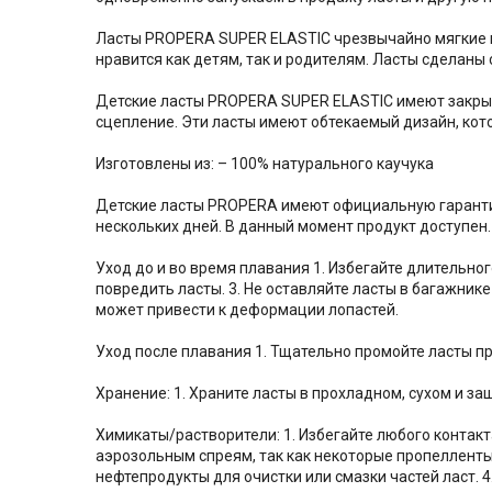
Ласты PROPERA SUPER ELASTIC чрезвычайно мягкие и
нравится как детям, так и родителям. Ласты сделаны
Детские ласты PROPERA SUPER ELASTIC имеют закрыт
сцепление. Эти ласты имеют обтекаемый дизайн, кот
Изготовлены из: – 100% натурального каучука
Детские ласты PROPERA имеют официальную гарантию
нескольких дней. В данный момент продукт доступен.
Уход до и во время плавания 1. Избегайте длительного
повредить ласты. 3. Не оставляйте ласты в багажник
может привести к деформации лопастей.
Уход после плавания 1. Тщательно промойте ласты п
Хранение: 1. Храните ласты в прохладном, сухом и з
Химикаты/растворители: 1. Избегайте любого контакт
аэрозольным спреям, так как некоторые пропелленты 
нефтепродукты для очистки или смазки частей ласт. 