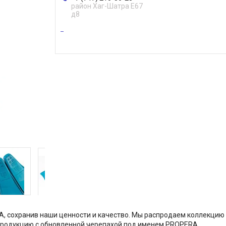
район Хаг-Шатра Е67
д8
A, сохранив наши ценности и качество. Мы распродаем коллекцию
продукцию с обновленной черепахой под именем PROPERA.