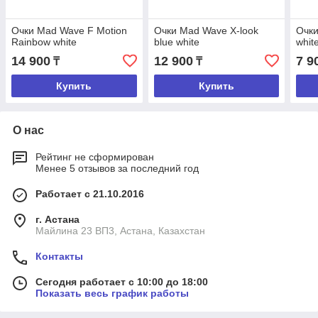
Очки Mad Wave F Motion
Очки Mad Wave X-look
Очки
Rainbow white
blue white
whit
14 900
12 900
7 9
₸
₸
Купить
Купить
О нас
Рейтинг не сформирован
Менее 5 отзывов за последний год
Работает с 21.10.2016
г. Астана
Майлина 23 ВП3, Астана, Казахстан
Контакты
Сегодня работает с 10:00 до 18:00
Показать весь график работы