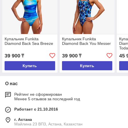
Купальник Funkitа
Купальник Funkitа
Купа
Diamond Back Sea Breeze
Diamond Back You Messer
Diam
Toda
39 900
39 900
45 
₸
₸
Купить
Купить
О нас
Рейтинг не сформирован
Менее 5 отзывов за последний год
Работает с 21.10.2016
г. Астана
Майлина 23 ВП3, Астана, Казахстан