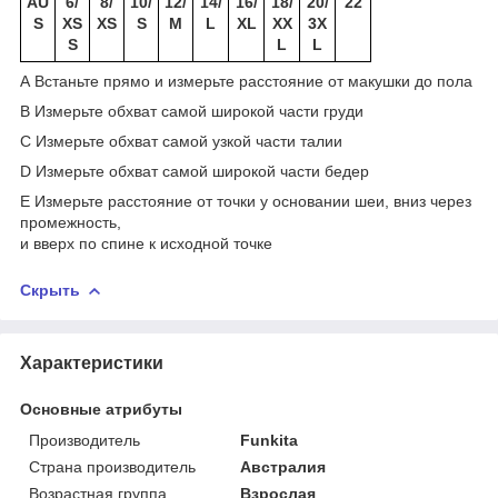
AU
6/
8/
10/
12/
14/
16/
18/
20/
22
S
XS
XS
S
M
L
XL
XX
3X
S
L
L
A Встаньте прямо и измерьте расстояние от макушки до пола
B Измерьте обхват самой широкой части груди
C Измерьте обхват самой узкой части талии
D Измерьте обхват самой широкой части бедер
E Измерьте расстояние от точки у основании шеи, вниз через
промежность,
и вверх по спине к исходной точке
Скрыть
Характеристики
Основные атрибуты
Производитель
Funkita
Страна производитель
Австралия
Возрастная группа
Взрослая