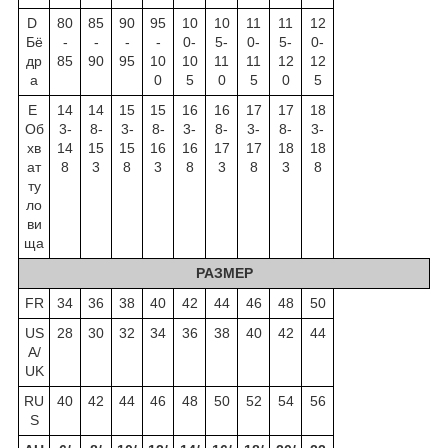
D
80
85
90
95
10
10
11
11
12
Бё
-
-
-
-
0-
5-
0-
5-
0-
др
85
90
95
10
10
11
11
12
12
а
0
5
0
5
0
5
E
14
14
15
15
16
16
17
17
18
Об
3-
8-
3-
8-
3-
8-
3-
8-
3-
хв
14
15
15
16
16
17
17
18
18
ат
8
3
8
3
8
3
8
3
8
ту
ло
ви
ща
РАЗМЕР
FR
34
36
38
40
42
44
46
48
50
US
28
30
32
34
36
38
40
42
44
A/
UK
RU
40
42
44
46
48
50
52
54
56
S