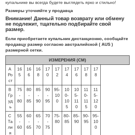
купальнике вы всегда будете выглядеть ярко и стильно!
Размеры уточняйте у пр
одавца
Внимание! Данный товар возврату или обмену
не подлежит, тщательно подбирайте свой
размер.
Если приобретаете купальник дистанционно, сообщайте
продавцу размер согласно австралийской ( AUS )
размерной сетки.
ИЗМЕРЕНИЯ (СМ)
А
16
16
16
17
17
17
17
17
17
Ро
5
6
8
0
2
4
6
8
8
ст
B
75
80
85
90
95-
10
10
11
11
Гр
-
-
-
-
10
0-
5-
0-
5-
уд
80
85
90
95
0
10
11
11
12
ь
5
0
5
0
C
55
60
65
70
75-
80-
85-
90-
95-
Та
-
-
-
-
80
85
90
95
10
ли
60
65
70
75
0
я