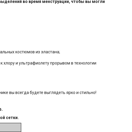
 выделений во время менструации, чтобы вы могли
пaльныx костюмов из эластaна;
 к хлору и ультрафиолету прорывом в технологии
нике вы всегда будете выглядеть ярко и стильно!
р.
ой сетки.