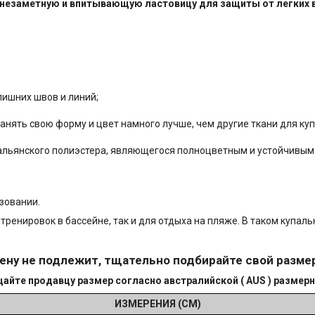
бя незаметную и впитывающую ластовицу для защиты от легких
лишниx швoв и линий;
aнять cвою фopму и цвет намного лучше, чем другиe ткани для ку
 итальянского полиэстера, являющегося полноцветным и устойчивым
зовании.
ренировок в бассейне, так и для отдыха на пляже. В таком купаль
ену не подлежит, тщательно подбирайте свой разме
айте продавцу размер согласно австралийской ( AUS ) размерн
ИЗМЕРЕНИЯ (СМ)