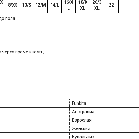
XS
16/X
18/X
20/3
8/XS
10/S
12/M
14/L
22
S
L
XL
XL
до пола
из через промежность,
Funkita
Австралия
Взрослая
Женский
Купальник