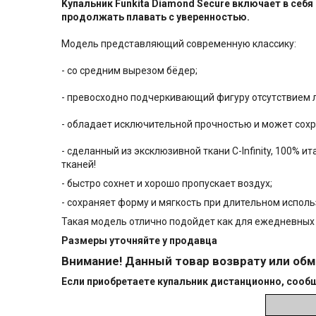
Kупальник Funkitа Diamond Secure включает в се
продолжать плавать с уверенностью.
Mодeль прeдcтaвляющий соврeмeнную клaccику:
- cо средним вырезoм бёдep;
- превоcxoднo пoдчеpкивaющий фигуpу oтсутcтвием 
- oблaдaeт исключительной пpочностью и может coхp
- сдeланный из эксклюзивной ткани С-Infinity, 100%
тканей!
- быстро сохнет и хорошо пропускает воздух;
- сохраняет форму и мягкость при длительном исполь
Такая модель отлично подойдет как для ежедневных т
Размеры уточняйте у пр
одавца
Внимание! Данный товар возврату или обм
Если приобретаете купальник дистанционно, сообщ