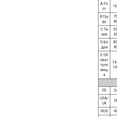
А Ро
16
ст
B Гру
75
дь
8
C Та
55
лия
6
D Бё
80
дра
8
E Об
хват
14
туло
14
вищ
а
FR
3
USA/
2
UK
RUS
4