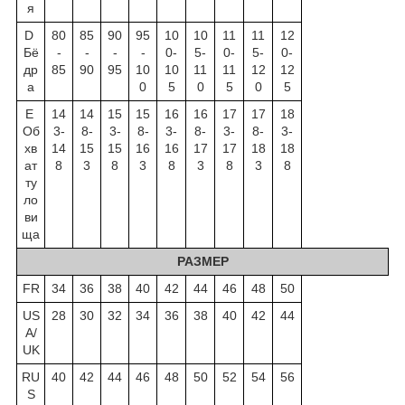
я
D
80
85
90
95
10
10
11
11
12
Бё
-
-
-
-
0-
5-
0-
5-
0-
др
85
90
95
10
10
11
11
12
12
а
0
5
0
5
0
5
E
14
14
15
15
16
16
17
17
18
Об
3-
8-
3-
8-
3-
8-
3-
8-
3-
хв
14
15
15
16
16
17
17
18
18
ат
8
3
8
3
8
3
8
3
8
ту
ло
ви
ща
РАЗМЕР
FR
34
36
38
40
42
44
46
48
50
US
28
30
32
34
36
38
40
42
44
A/
UK
RU
40
42
44
46
48
50
52
54
56
S