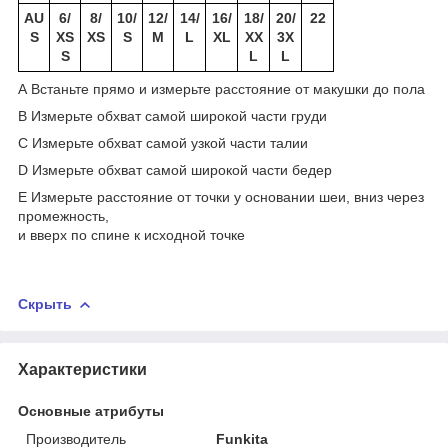
AU
6/
8/
10/
12/
14/
16/
18/
20/
22
S
XS
XS
S
M
L
XL
XX
3X
S
L
L
A Встаньте прямо и измерьте расстояние от макушки до пола
B Измерьте обхват самой широкой части груди
C Измерьте обхват самой узкой части талии
D Измерьте обхват самой широкой части бедер
E Измерьте расстояние от точки у основании шеи, вниз через
промежность,
и вверх по спине к исходной точке
Скрыть
Характеристики
Основные атрибуты
Производитель
Funkita