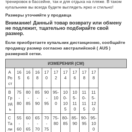
тренировок в бассейне, так и для отдыха на пляже. В таком
купальнике вы всегда будете выглядеть ярко и стильно!
Размеры уточняйте у пр
одавца
Внимание! Данный товар возврату или обмену
не подлежит, тщательно подбирайте свой
размер.
Если приобретаете купальник дистанционно, сообщайте
продавцу размер согласно австралийской ( AUS )
размерной сетки.
ИЗМЕРЕНИЯ (СМ)
А
16
16
16
17
17
17
17
17
17
Ро
5
6
8
0
2
4
6
8
8
ст
B
75
80
85
90
95-
10
10
11
11
Гр
-
-
-
-
10
0-
5-
0-
5-
уд
80
85
90
95
0
10
11
11
12
ь
5
0
5
0
C
55
60
65
70
75-
80-
85-
90-
95-
Та
-
-
-
-
80
85
90
95
10
ли
60
65
70
75
0