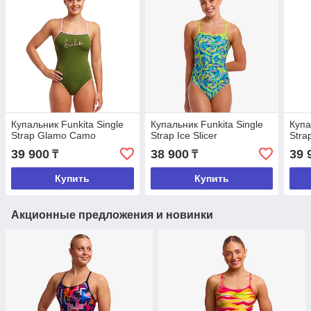
Купальник Funkitа Singlе
Купальник Funkitа Singlе
Купа
Strар Glamo Camo
Strар Ice Slicer
Strа
39 900
38 900
39 
₸
₸
Купить
Купить
Акционные предложения и новинки