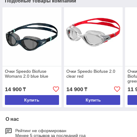
Подобные товары компании
Очки Speedo Biofuse
Очки Speedo Biofuse 2.0
Очки
Womans 2.0 blue blue
clear red
Biofu
gree
14 900
14 900
11 
₸
₸
Купить
Купить
О нас
Рейтинг не сформирован
Менее 5 отзывов за последний год