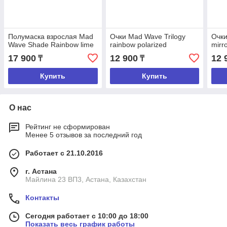
Полумаска взрослая Mad
Очки Mad Wave Trilogy
Очки
Wave Shade Rainbow lime
rainbow polarized
mirr
17 900
12 900
12 
₸
₸
Купить
Купить
О нас
Рейтинг не сформирован
Менее 5 отзывов за последний год
Работает с 21.10.2016
г. Астана
Майлина 23 ВП3, Астана, Казахстан
Контакты
Сегодня работает с 10:00 до 18:00
Показать весь график работы