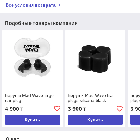
Все условия возврата
Подобные товары компании
Беруши Mad Wave Ergo
Беруши Mad Wave Ear
Бер
ear plug
plugs silicone black
plugs
4 900
3 900
3 9
₸
₸
Купить
Купить
О нас