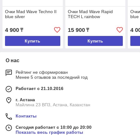
Очки Mad Wave Techno II
Очки Mad Wave Rapid
Очк
blue silver
TECH L rainbow
blue
4 900
15 900
4 0
₸
₸
Купить
Купить
О нас
Рейтинг не сформирован
Менее 5 отзывов за последний год
Работает с 21.10.2016
г. Астана
Майлина 23 ВП3, Астана, Казахстан
Контакты
Сегодня работает с 10:00 до 20:00
Показать весь график работы