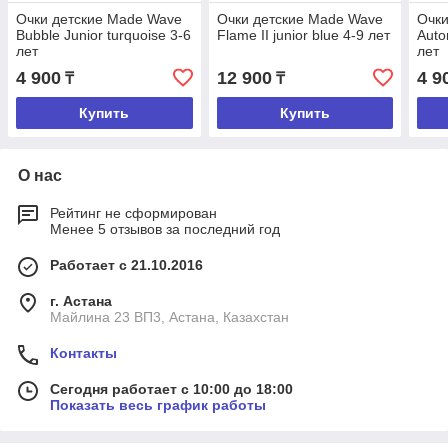
Очки детские Made Wave
Очки детские Made Wave
Очки
Bubble Junior turquoise 3-6
Flame II junior blue 4-9 лет
Auto
лет
лет
4 900
12 900
4 9
₸
₸
Купить
Купить
О нас
Рейтинг не сформирован
Менее 5 отзывов за последний год
Работает с 21.10.2016
г. Астана
Майлина 23 ВП3, Астана, Казахстан
Контакты
Сегодня работает с 10:00 до 18:00
Показать весь график работы