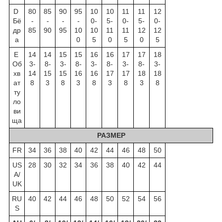
D
80
85
90
95
10
10
11
11
12
Бё
-
-
-
-
0-
5-
0-
5-
0-
др
85
90
95
10
10
11
11
12
12
а
0
5
0
5
0
5
E
14
14
15
15
16
16
17
17
18
Об
3-
8-
3-
8-
3-
8-
3-
8-
3-
хв
14
15
15
16
16
17
17
18
18
ат
8
3
8
3
8
3
8
3
8
ту
ло
ви
ща
РАЗМЕР
FR
34
36
38
40
42
44
46
48
50
US
28
30
32
34
36
38
40
42
44
A/
UK
RU
40
42
44
46
48
50
52
54
56
S