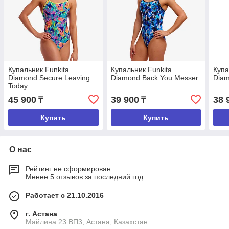
Купальник Funkitа
Купальник Funkitа
Купа
Diamond Secure Leaving
Diamond Back You Messer
Diam
Today
45 900
39 900
38 
₸
₸
Купить
Купить
О нас
Рейтинг не сформирован
Менее 5 отзывов за последний год
Работает с 21.10.2016
г. Астана
Майлина 23 ВП3, Астана, Казахстан