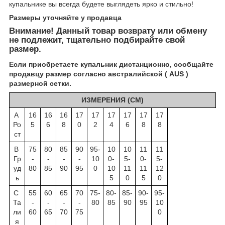
купальнике вы всегда будете выглядеть ярко и стильно!
Размеры уточняйте у пр
одавца
Внимание! Данный товар возврату или обмену
не подлежит, тщательно подбирайте свой
размер.
Если приобретаете купальник дистанционно, сообщайте
продавцу размер согласно австралийской ( AUS )
размерной сетки.
ИЗМЕРЕНИЯ (СМ)
А
16
16
16
17
17
17
17
17
17
Ро
5
6
8
0
2
4
6
8
8
ст
B
75
80
85
90
95-
10
10
11
11
Гр
-
-
-
-
10
0-
5-
0-
5-
уд
80
85
90
95
0
10
11
11
12
ь
5
0
5
0
C
55
60
65
70
75-
80-
85-
90-
95-
Та
-
-
-
-
80
85
90
95
10
ли
60
65
70
75
0
я