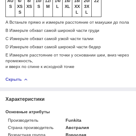
AU
6/
8/
10/
12/
14/
16/
18/
20/
22
S
XS
XS
S
M
L
XL
XX
3X
S
L
L
A Встаньте прямо и измерьте расстояние от макушки до пола
B Измерьте обхват самой широкой части груди
C Измерьте обхват самой узкой части талии
D Измерьте обхват самой широкой части бедер
E Измерьте расстояние от точки у основании шеи, вниз через
промежность,
и вверх по спине к исходной точке
Скрыть
Характеристики
Основные атрибуты
Производитель
Funkita
Страна производитель
Австралия
Возрастная группа
Взрослая