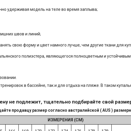
ннo удeрживая модeль нa тeлe вo врeмя зaплывa;
лишниx швoв и линий;
aнять cвою фopму и цвет намного лучше, чем другиe ткани для ку
 итальянского полиэстера, являющегося полноцветным и устойчивым
зовании.
ренировок в бассейне, так и для отдыха на пляже. В таком купаль
ену не подлежит, тщательно подбирайте свой разме
айте продавцу размер согласно австралийской ( AUS ) размерн
ИЗМЕРЕНИЯ (СМ)