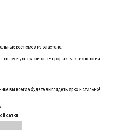
пaльныx костюмов из эластaна;
 к хлору и ультрафиолету прорывом в технологии
нике вы всегда будете выглядеть ярко и стильно!
р.
ой сетки.