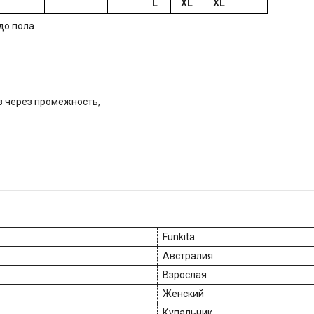
S
L
XL
XL
до пола
из через промежность,
Funkita
Австралия
Взрослая
Женский
Купальник