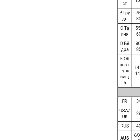
16
ст
B Гру
75
дь
8
C Та
55
лия
6
D Бё
80
дра
8
E Об
хват
14
туло
14
вищ
а
FR
3
USA/
2
UK
RUS
4
6/
AUS