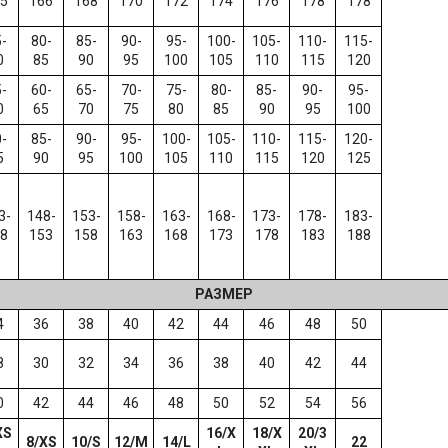
5
166
168
170
172
174
176
178
178
-
80-
85-
90-
95-
100-
105-
110-
115-
0
85
90
95
100
105
110
115
120
-
60-
65-
70-
75-
80-
85-
90-
95-
0
65
70
75
80
85
90
95
100
-
85-
90-
95-
100-
105-
110-
115-
120-
5
90
95
100
105
110
115
120
125
3-
148-
153-
158-
163-
168-
173-
178-
183-
8
153
158
163
168
173
178
183
188
РАЗМЕР
4
36
38
40
42
44
46
48
50
8
30
32
34
36
38
40
42
44
0
42
44
46
48
50
52
54
56
XS
16/X
18/X
20/3
8/XS
10/S
12/M
14/L
22