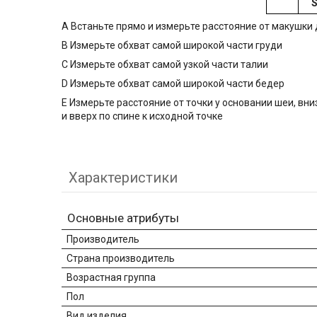
A Встаньте прямо и измерьте расстояние от макушки 
B Измерьте обхват самой широкой части груди
C Измерьте обхват самой узкой части талии
D Измерьте обхват самой широкой части бедер
E Измерьте расстояние от точки у основании шеи, вн
и вверх по спине к исходной точке
Характеристики
Основные атрибуты
Производитель
Страна производитель
Возрастная группа
Пол
Вид изделия