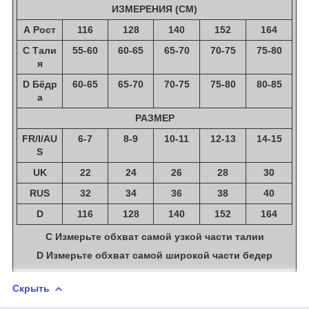
ИЗМЕРЕНИЯ (СМ)
А Рост
116
128
140
152
164
C Тали
55-60
60-65
65-70
70-75
75-80
я
D Бёдр
60-65
65-70
70-75
75-80
80-85
а
РАЗМЕР
FR/I/AU
6-7
8-9
10-11
12-13
14-15
S
UK
22
24
26
28
30
RUS
32
34
36
38
40
D
116
128
140
152
164
C Измерьте обхват самой узкой части талии
D Измерьте обхват самой широкой части бедер
Скрыть