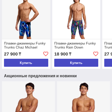
Плавки-джаммеры Funky
Плавки-джаммеры Funky
Пла
Trunks Chaz Michael
Trunks Rain Down
Trun
27 900
18 900
27 
₸
₸
Купить
Купить
Акционные предложения и новинки