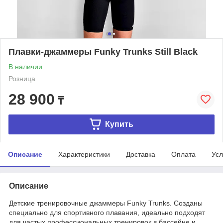
Плавки-джаммеры Funky Trunks Still Black
В наличии
Розница
28 900
₸
Купить
Описание
Характеристики
Доставка
Оплата
Усл
Описание
Детские тренировочные джаммеры Funky Trunks. Cозданы
специально для спортивного плавания, идеально подходят
для частых профессиональных тренировок в бассейне и