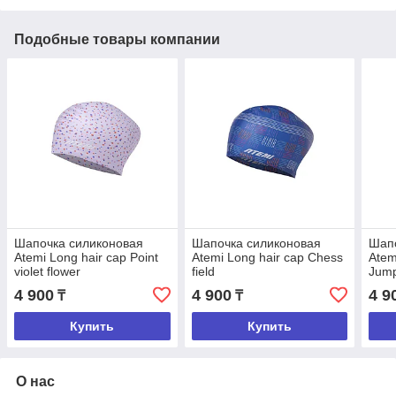
Подобные товары компании
Шапочка силиконовая
Шапочка силиконовая
Шапо
Atemi Long hair cap Point
Atemi Long hair cap Chess
Atem
violet flower
field
Jump
4 900
4 900
4 9
₸
₸
Купить
Купить
О нас