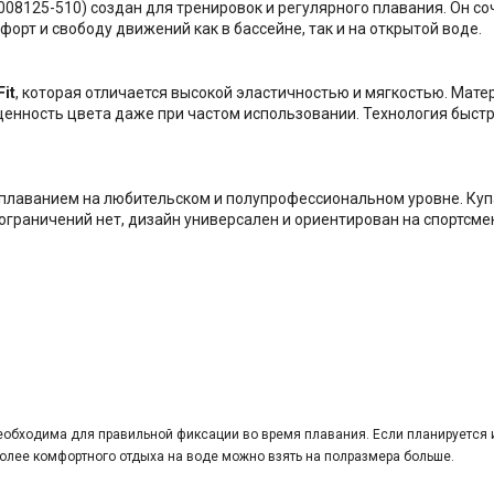
 008125-510) создан для тренировок и регулярного плавания. Он 
орт и свободу движений как в бассейне, так и на открытой воде.
it
, которая отличается высокой эластичностью и мягкостью. Мате
енность цвета даже при частом использовании. Технология быстр
лаванием на любительском и полупрофессиональном уровне. Купа
ограничений нет, дизайн универсален и ориентирован на спортсме
необходима для правильной фиксации во время плавания. Если планируется
более комфортного отдыха на воде можно взять на полразмера больше.