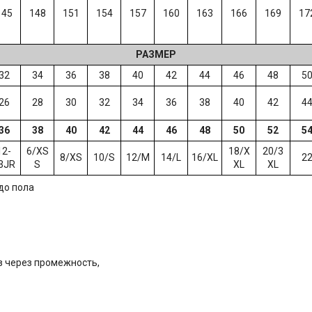
145
148
151
154
157
160
163
166
169
17
РАЗМЕР
32
34
36
38
40
42
44
46
48
5
26
28
30
32
34
36
38
40
42
4
36
38
40
42
44
46
48
50
52
5
12-
6/XS
18/X
20/3
8/XS
10/S
12/M
14/L
16/XL
2
3JR
S
XL
XL
до пола
из через промежность,