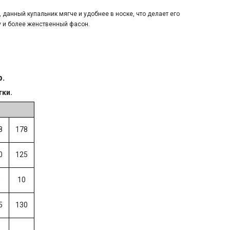
данный купальник мягче и удобнее в носке, что делает его
у и более женственный фасон.
р.
тки.
8
178
0
125
0
10
5
130