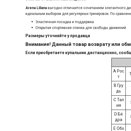
Arena Liliana
выгодно отличается сочетанием элегантного диз
идеальным выбором для регулярных тренировок. По сравнени
Эластичная посадка и поддержка
Открытая спортивная спинка для свободы движений
Размеры уточняйте у продавца
Внимание! Данный товар возврату или обм
Если приобретаете купальник дистанционно, сообща
А Рос
т
B Гру
дь
C Тал
ия
D Бё
дра
E Обх