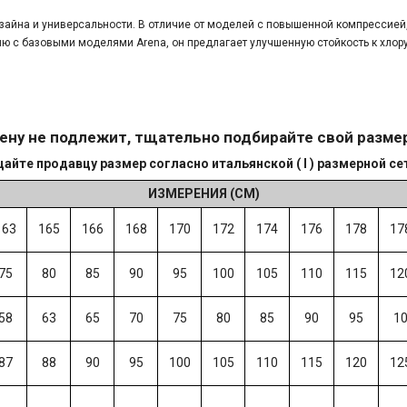
айна и универсальности. В отличие от моделей с повышенной компрессией, 
ю с базовыми моделями Arena, он предлагает улучшенную стойкость к хлор
ену не подлежит, тщательно подбирайте свой разме
йте продавцу размер согласно итальянской ( I ) размерной се
ИЗМЕРЕНИЯ (СМ)
163
165
166
168
170
172
174
176
178
17
75
80
85
90
95
100
105
110
115
12
58
63
65
70
75
80
85
90
95
1
87
88
90
95
100
105
110
115
120
12