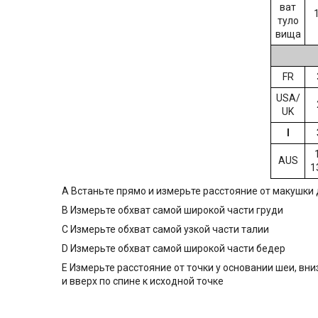
ват
туло
вища
FR
USA/
UK
I
AUS
1
A Встаньте прямо и измерьте расcтояние от макушки 
B Измерьте обхват самой широкой части груди
C Измерьте обхват самой узкой части талии
D Измерьте обхват самой широкой части бедер
E Измерьте расстояние от точки у основании шеи, вн
и вверх по спине к исходной точке