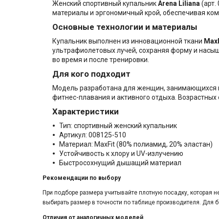
Женский спортивный купальник
Arena Liliana
(арт.
материалы и эргономичный крой, обеспечивая комф
Основные технологии и материалы
Купальник выполнен из инновационной ткани
MaxF
ультрафиолетовых лучей, сохраняя форму и насыщ
во время и после тренировки.
Для кого подходит
Модель разработана для женщин, занимающихся п
фитнес-плавания и активного отдыха. Возрастных 
Характеристики
Тип: спортивный женский купальник
Артикул: 008125-510
Материал: MaxFit (80% полиамид, 20% эластан)
Устойчивость к хлору и UV-излучению
Быстросохнущий дышащий материал
Рекомендации по выбору
При подборе размера учитывайте плотную посадку, которая 
выбирать размер в точности по таблице производителя. Для 
Отличия от аналогичных моделей