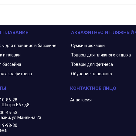
Я ПЛАВАНИЯ
АКВАФИТНЕС И ПЛЯЖНЫЙ
ры для плавания в бассейне
Сумки и рюкзаки
к и плавки
Товары для пляжного отдыха
я бассейна
Товары для фитнеса
ля аквафитнеса
Обучение плаванию
210-86-28
Анастасия
г-Шатра Е67 д8
400-45-53
азии, ул.Майлина 23
719-98-30
ена