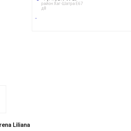
район Хаг-Шатра Е67
д8
ena Liliana