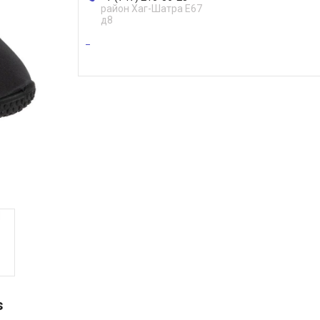
район Хаг-Шатра Е67
д8
s