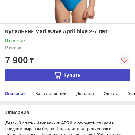
Купальник Mad Wave April blue 2-7 лет
В наличии
Розница
7 900
₸
Купить
Описание
Характеристики
Доставка
Оплата
Усл
Описание
Детский слитный купальник APRIL с открытой спиной и
средним вырезом бедра. Подходит для тренировок и
пляжного отдыха. Выполнен из ткани серии BASE, которая