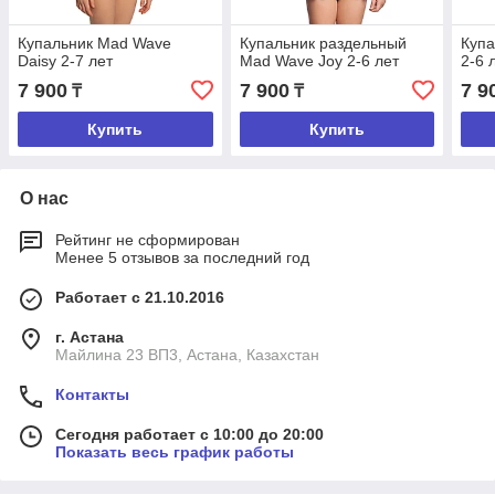
Купальник Mad Wave
Купальник раздельный
Купа
Daisy 2-7 лет
Mad Wave Joy 2-6 лет
2-6 
7 900
7 900
7 9
₸
₸
Купить
Купить
О нас
Рейтинг не сформирован
Менее 5 отзывов за последний год
Работает с 21.10.2016
г. Астана
Майлина 23 ВП3, Астана, Казахстан
Контакты
Сегодня работает с 10:00 до 20:00
Показать весь график работы