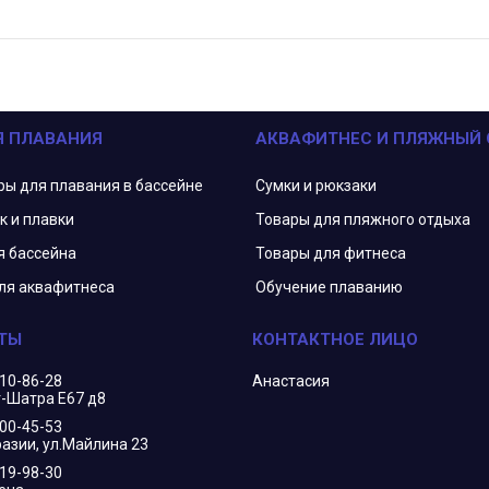
Я ПЛАВАНИЯ
АКВАФИТНЕС И ПЛЯЖНЫЙ
ры для плавания в бассейне
Сумки и рюкзаки
к и плавки
Товары для пляжного отдыха
я бассейна
Товары для фитнеса
ля аквафитнеса
Обучение плаванию
210-86-28
Анастасия
г-Шатра Е67 д8
400-45-53
азии, ул.Майлина 23
719-98-30