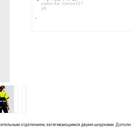
район Хаг-Шатра Е67
д8
тительным отделением, затягивающимся двумя шнурками. Дополн