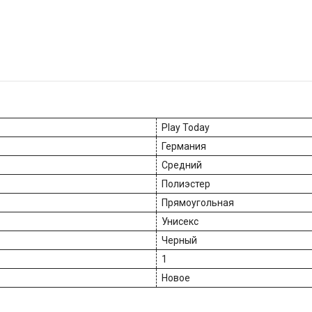
Play Today
Германия
Средний
Полиэстер
Прямоугольная
Унисекс
Черный
1
Новое