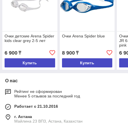
Очки детские Arena Spider
Очки Arena Spider blue
Очки
kids clear grey 2-5 лет
JR 6-
pink
6 900
8 900
6 9
₸
₸
Купить
Купить
О нас
Рейтинг не сформирован
Менее 5 отзывов за последний год
Работает с 21.10.2016
г. Астана
Майлина 23 ВП3, Астана, Казахстан