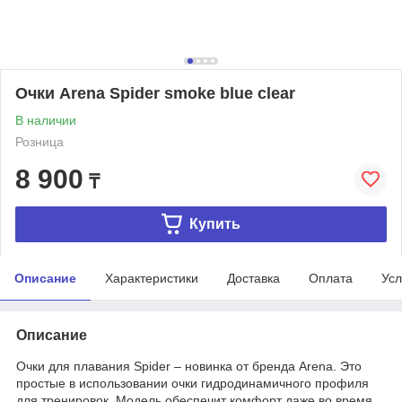
Очки Arena Spider smoke blue clear
В наличии
Розница
8 900
₸
Купить
Описание
Характеристики
Доставка
Оплата
Усл
Описание
Очки для плавания Spider – новинка от бренда Arena. Это
простые в использовании очки гидродинамичного профиля
для тренировок. Модель обеспечит комфорт даже во время