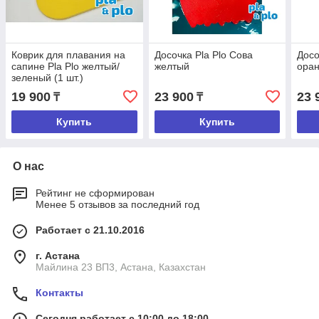
Коврик для плавания на
Досочка Pla Plo Сова
Досо
сапине Pla Plo желтый/
желтый
ора
зеленый (1 шт.)
19 900
23 900
23 
₸
₸
Купить
Купить
О нас
Рейтинг не сформирован
Менее 5 отзывов за последний год
Работает с 21.10.2016
г. Астана
Майлина 23 ВП3, Астана, Казахстан
Контакты
Сегодня работает с 10:00 до 18:00