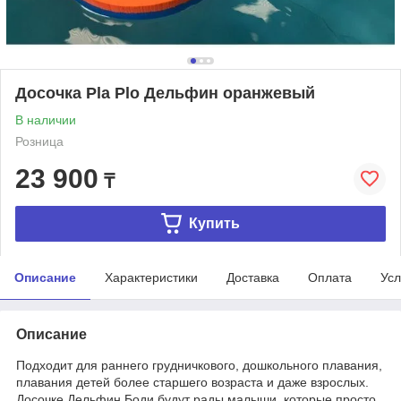
Досочка Pla Plo Дельфин оранжевый
В наличии
Розница
23 900
₸
Купить
Описание
Характеристики
Доставка
Оплата
Усл
Описание
Подходит для раннего грудничкового, дошкольного плавания,
плавания детей более старшего возраста и даже взрослых.
Досочке Дельфин Боди будут рады малыши, которые просто