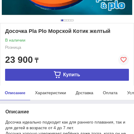
Досочка Pla Plo Морской Котик желтый
В наличии
Розница
23 900
₸
Купить
Описание
Характеристики
Доставка
Оплата
Усл
Описание
Досочка идеально подходит как для раннего плавания, так и
для детей в возрасте от 4 до 7 лет.
Досочка хорошо удерживает ребёнка даже тогда, когда он не