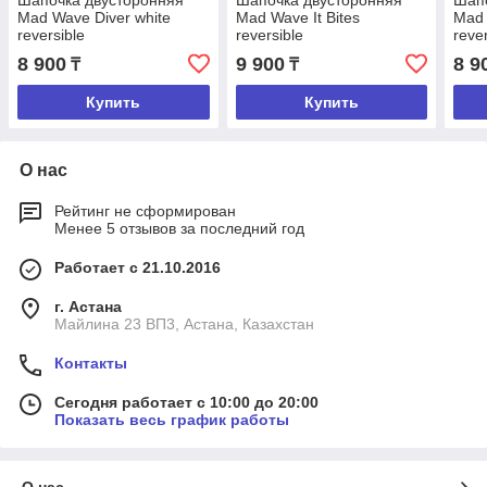
Шапочка двусторонняя
Шапочка двусторонняя
Шапо
Mad Wave Diver white
Mad Wave It Bites
Mad 
reversible
reversible
reve
8 900
9 900
8 9
₸
₸
Купить
Купить
О нас
Рейтинг не сформирован
Менее 5 отзывов за последний год
Работает с 21.10.2016
г. Астана
Майлина 23 ВП3, Астана, Казахстан
Контакты
Сегодня работает с 10:00 до 20:00
Показать весь график работы